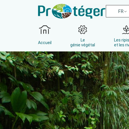
FR
Le
Les ripi
Accueil
génie végétal
et les ri