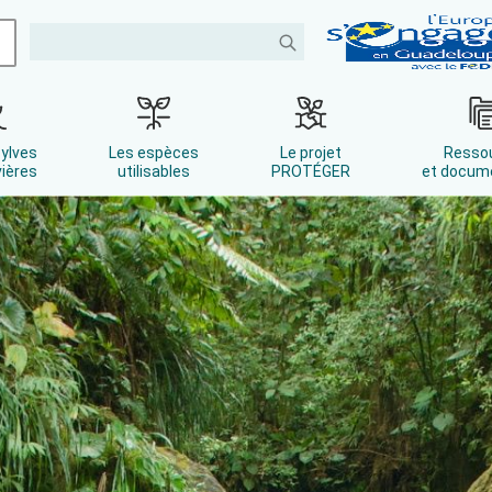
sylves
Les espèces
Le projet
Resso
vières
utilisables
PROTÉGER
et docum