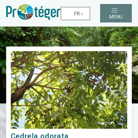
FR
MENU
Cedrela odorata