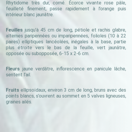
Rhytidome très dur, corné. Écorce vivante rose pâle,
feuilleté finement, passe rapidement à l’orange puis
intérieur blanc jaunâtre.
Feuilles
jusqu’à 45 cm de long, pétiole et rachis glabre,
alternes paripennées ou imparipennées, folioles (10 à 22
paires) elliptiques lancéolées, inégales à la base, partie
plus étroite vers le bas de la feuille, vert jaunâtre,
opposée ou subopposée, 6-15 x 2-6 cm.
Fleurs
jaune verdâtre, inflorescence en panicule lâche,
sentent l’ail.
Fruits
ellipsoïdaux, environ 3 cm de long, bruns avec des
points blancs, s’ouvrent au sommet en 5 valves ligneuses,
graines ailés.