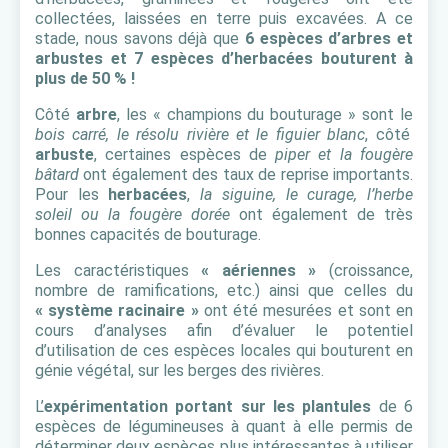
collectées, laissées en terre puis excavées. A ce
stade, nous savons déjà que
6 espèces d’arbres et
arbustes et 7 espèces d’herbacées bouturent à
plus de 50 % !
Côté
arbre
, les « champions du bouturage » sont le
bois carré, le résolu rivière et le figuier blanc
, côté
arbuste
, certaines espèces de
piper et la fougère
bâtard
ont également des taux de reprise importants.
Pour les
herbacées
,
la siguine, le curage, l’herbe
soleil ou la fougère dorée
ont également de très
bonnes capacités de bouturage.
Les caractéristiques
« aériennes »
(croissance,
nombre de ramifications, etc.) ainsi que celles du
« système racinaire »
ont été mesurées et sont en
cours d’analyses afin d’évaluer le potentiel
d’utilisation de ces espèces locales qui bouturent en
génie végétal, sur les berges des rivières.
L’
expérimentation portant sur les plantules
de 6
espèces de légumineuses à quant à elle permis de
déterminer deux espèces plus intéressantes à utiliser