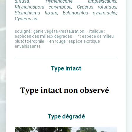
diffusa
,
Hymenachne amplexicaulis,
Rhynchospora corymbosa, Cyperus rotundus,
Steinchisma laxum, Echinochloa pyramidalis,
Cyperus sp.
souligné : génie végétal/restauration — italique :
espèces des milieux dégradés — * : espèce de milieu
plutôt xérophile — en rouge : espèce exotique
envahissante
Type intact
Type dégradé