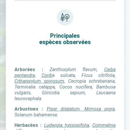
Principales
espèces observées
Arborées :
Zanthoxylum flavum,
Ceiba
pentandra
,
Cordi
a sulcata, Ficus citrifolia,
Citharexylum spinosum
, Cecropia schreberiana,
Terminalia catappa, Cocos nucifera, Bambusa
vulgaris, Gliricidia sepium, Leucaena
leucocephala.
Arbustives :
Piper dilatatum, Mimosa pigra,
Solanum bahamense.
Herbacées :
Ludwigia hyssopifolia
,
Commelina